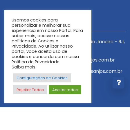
Contato
Usamos cookies para
personalizar e melhorar sua
experiência em nosso Portal. Para
saber mais, acesse nossas
políticas de Cookies e
J,
R. Dezoito de Outubro, 95 - Tijuca, Rio de Janeiro - RJ,
R.
Privacidade. Ao utilizar nosso
20530-050
2
portal, você aceita uso de
cookies e concorda com nossa
E-mail: atendimento.rj@redesantosanjos.com.br
E
Política de Privacidade.
Saiba mais.
r
E-mail: encarregado.lgpd@redesantosanjos.com.br
E
Configurações de Cookies
Telefone: (21) 2571-1142
T
Rejeitar Todos
Aceitar todos
Rio de Janeiro | Colégio Santos Anjos
Desenvolvido por
Sakey Comunicação